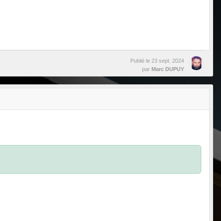
Publié le
23 sept. 2024
par
Marc DUPUY