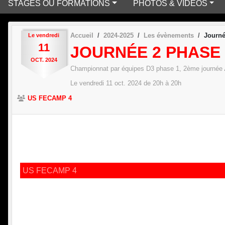
STAGES OU FORMATIONS
PHOTOS & VIDÉOS
Accueil
2024-2025
Les évènements
Journé
Le
vendredi
11
JOURNÉE 2 PHASE 
OCT.
2024
Championnat par équipes D3 phase 1, 2ème journée
Le
vendredi
11
oct.
2024
de 20h à 20h
US FECAMP 4
US FECAMP 4